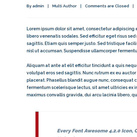
By 
admin
|
Multi Author
|
Comments are Closed
|
Lorem ipsum dolor sit amet, consectetur adipiscing el
libero venenatis sodales. Sed efficitur eget risus se
sagittis. Etiam quis semper justo. Sed tristique facili
nisl ut accumsan. Suspendisse ullamcorper fermentum 
Aliquam at ante at elit efficitur tincidunt a quis ne
volutpat eros sed sagittis. Nunc rutrum ex eu auctor
placerat. Phasellus blandit augue nunc, consequat 
fermentum scelerisque lectus, sit amet ultricies ex
maximus convallis gravida, dui arcu lacinia libero, qu
Every Font Awesome 4.2.0 Icon, C