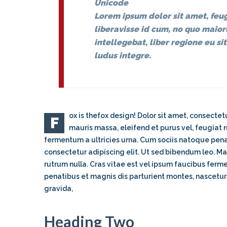
Unicode
Lorem ipsum dolor sit amet, feug
liberavisse id cum, no quo maio
intellegebat, liber regione eu si
ludus integre.
ox is thefox design! Dolor sit amet, consectet
F
mauris massa, eleifend et purus vel, feugiat r
fermentum a ultricies urna. Cum sociis natoque pena
consectetur adipiscing elit. Ut sed bibendum leo. Ma
rutrum nulla. Cras vitae est vel ipsum faucibus ferm
penatibus et magnis dis parturient montes, nascetur 
gravida,
Heading Two