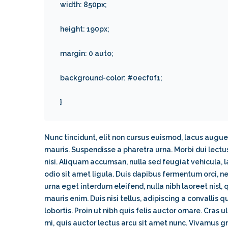
width: 850px;
height: 190px;
margin: 0 auto;
background-color: #0ecf0f1;
}
Nunc tincidunt, elit non cursus euismod, lacus augue
mauris. Suspendisse a pharetra urna. Morbi dui lect
nisi. Aliquam accumsan, nulla sed feugiat vehicula, la
odio sit amet ligula. Duis dapibus fermentum orci, n
urna eget interdum eleifend, nulla nibh laoreet nisl,
mauris enim. Duis nisi tellus, adipiscing a convallis q
lobortis. Proin ut nibh quis felis auctor ornare. Cras ul
mi, quis auctor lectus arcu sit amet nunc. Vivamus g