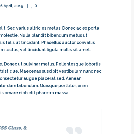
0
6 April, 2015    
|
it. Sed varius ultricies metus. Donec ac ex porta
d molestie. Nulla blandit bibendum metus ut
sis felis ut tincidunt. Phasellus auctor convallis
lectus, vel tincidunt ligula mollis sit amet.
que. Donec ut pulvinar metus. Pellentesque lobortis
 tristique. Maecenas suscipit vestibulum nunc nec
consectetur augue placerat sed. Aenean
 interdum bibendum. Quisque porttitor, enim
is ornare nibh elit pharetra massa.
SS Class, &